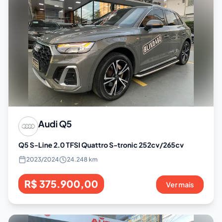
Audi
Q5
Q5 S-Line 2.0 TFSI Quattro S-tronic 252cv/265cv
2023
/
2024
24.248 km
R$ 375.900,00
Ver mais