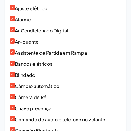
✓
Ajuste elétrico
✓
Alarme
✓
Ar Condicionado Digital
✓
Ar-quente
✓
Assistente de Partida em Rampa
✓
Bancos elétricos
✓
Blindado
✓
Câmbio automático
✓
Câmera de Ré
✓
Chave presença
✓
Comando de áudio e telefone no volante
✓
Conexão Bluetooth