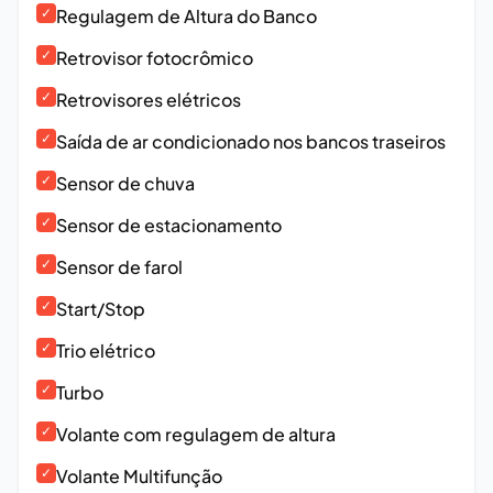
✓
Regulagem de Altura do Banco
✓
Retrovisor fotocrômico
✓
Retrovisores elétricos
✓
Saída de ar condicionado nos bancos traseiros
✓
Sensor de chuva
✓
Sensor de estacionamento
✓
Sensor de farol
✓
Start/Stop
✓
Trio elétrico
✓
Turbo
✓
Volante com regulagem de altura
✓
Volante Multifunção