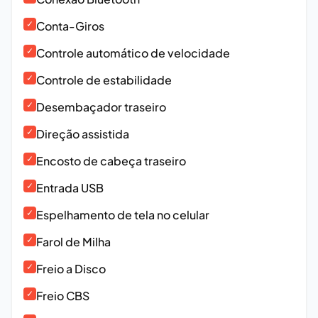
✓
Conta-Giros
✓
Controle automático de velocidade
✓
Controle de estabilidade
✓
Desembaçador traseiro
✓
Direção assistida
✓
Encosto de cabeça traseiro
✓
Entrada USB
✓
Espelhamento de tela no celular
✓
Farol de Milha
✓
Freio a Disco
✓
Freio CBS