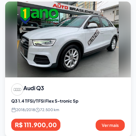
Audi
Q3
Q3 1.4 TFSI/TFSI Flex S-tronic 5p
2018
/
2018
72.500 km
R$ 111.900,00
Ver mais