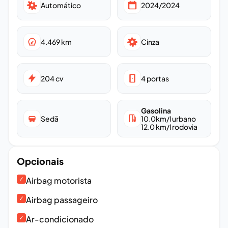
Automático
2024/2024
4.469
km
Cinza
204
cv
4
portas
Gasolina
Sedã
10.0
km/l urbano
12.0
km/l rodovia
Opcionais
✓
Airbag motorista
✓
Airbag passageiro
✓
Ar-condicionado