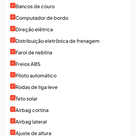
✓
Bancos de couro
✓
Computador de bordo
✓
Direção elétrica
✓
Distribuição eletrônica de frenagem
✓
Farol de neblina
✓
Freios ABS
✓
Piloto automático
✓
Rodas de liga leve
✓
Teto solar
✓
Airbag cortina
✓
Airbag lateral
✓
Ajuste de altura