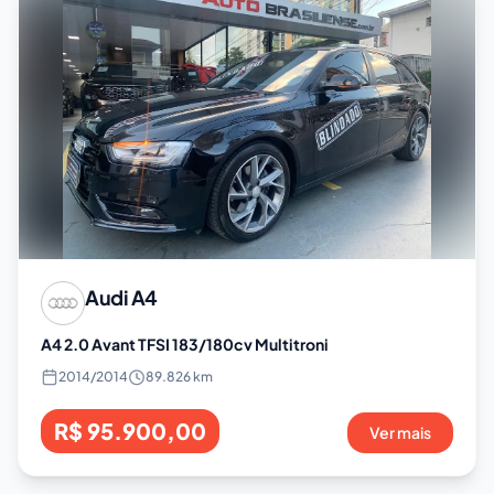
Audi
A4
A4 2.0 Avant TFSI 183/180cv Multitroni
2014
/
2014
89.826 km
R$ 95.900,00
Ver mais