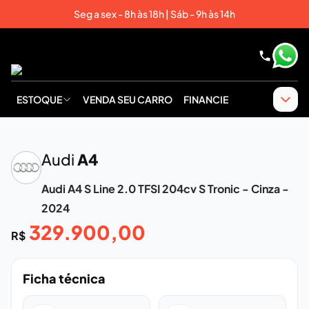
Seg a sex - 8h às 18h | Sáb - 9h às 14h
ESTOQUE
VENDA SEU CARRO
FINANCIE
‹
›
Audi
A4
Audi A4 S Line 2.0 TFSI 204cv S Tronic - Cinza -
2024
329.900,00
R$
Ficha técnica