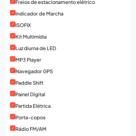
✓
Freios de estacionamento elétrico
✓
Indicador de Marcha
✓
ISOFIX
✓
Kit Multimídia
✓
Luz diurna de LED
✓
MP3 Player
✓
Navegador GPS
✓
Paddle Shift
✓
Painel Digital
✓
Partida Elétrica
✓
Porta-copos
✓
Rádio FM/AM