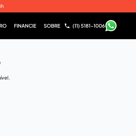
4h
RRO
FINANCIE
SOBRE
(11) 5181-1006
o
ível.